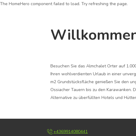
The HomeHero component failed to load. Try refreshing the page.
Almchalet Orter
Willkommen
Besuchen Sie das Almchalet Orter auf 1.00
Ihren wohlverdienten Urlaub in einer unver
m2 Grundstücksfläche genießen Sie den ung
Ossiacher Tauern bis zu den Karawanken. Da
Alternative zu überfüllten Hotels und Hütte
+4369914080441