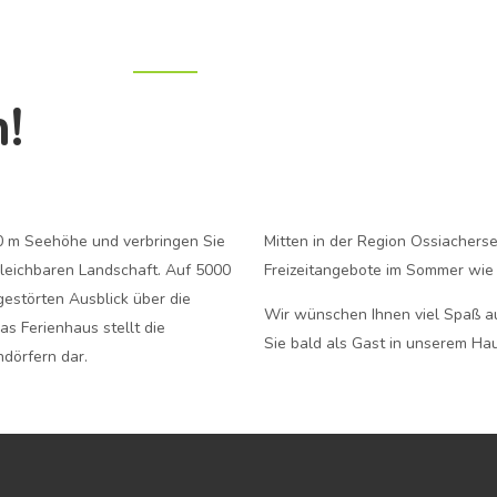
Zuhause
Übersicht
Lage
Fotos
Preise
Verfügbarke
!
0 m Seehöhe und verbringen Sie
Mitten in der Region Ossiacherse
gleichbaren Landschaft. Auf 5000
Freizeitangebote im Sommer wie 
estörten Ausblick über die
Wir wünschen Ihnen viel Spaß a
s Ferienhaus stellt die
Sie bald als Gast in unserem Ha
ndörfern dar.